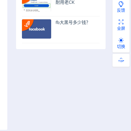
耐用老CK
反馈
fb大黑号多少钱？
全屏
切换