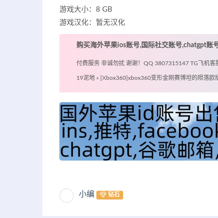
游戏大小：8 GB
游戏汉化：暂无汉化
购买海外苹果ios账号,国际社交账号,chatgpt
付费服务 非诚勿扰 谢谢！QQ 3807315147 TG飞机客服 @
19泥地
»
[Xbox360]xbox360变形金刚赛博坦的陨落
小编
钻石