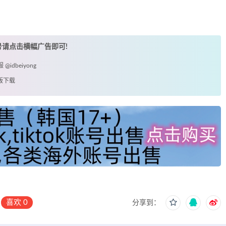
账号请点击横幅广告即可!
idbeiyong
欧版下载
喜欢
0
分享到：