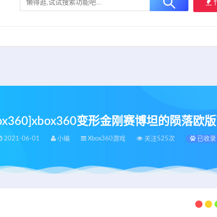
大用户提供最新、最优质的资源下载！
立即加入我们
box360]xbox360变形金刚赛博坦的陨落欧
2021-06-01
小编
Xbox360游戏
关注525次
已收录