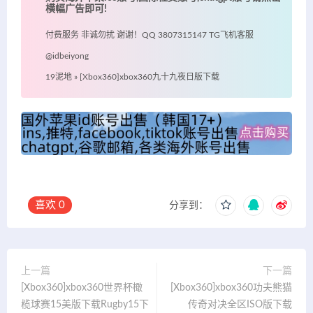
横幅广告即可!
付费服务 非诚勿扰 谢谢！QQ 3807315147 TG飞机客服
@idbeiyong
19泥地
»
[Xbox360]xbox360九十九夜日版下载
喜欢
0
分享到：
上一篇
下一篇
[Xbox360]xbox360世界杯橄
[Xbox360]xbox360功夫熊猫
榄球赛15美版下载Rugby15下
传奇对决全区ISO版下载