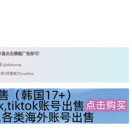
账号请点击横幅广告即可!
idbeiyong
2双重威力Loadiine