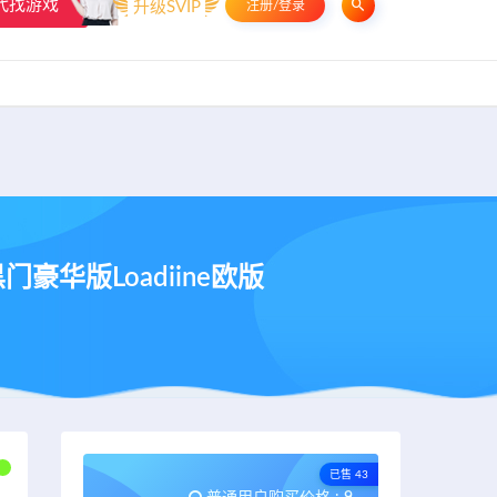
代找游戏
升级SVIP
注册/登录
申请友链
热门标签
资源专题
资源存档
联系我们
豪华版Loadiine欧版
已售 43