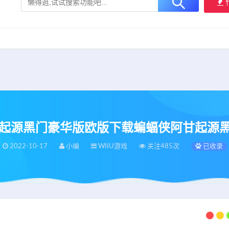
大用户提供最新、最优质的资源下载！
立即加入我们
侠阿甘起源黑门豪华版欧版下载蝙蝠侠阿甘起源黑门
2022-10-17
小编
WIIU游戏
关注485次
已收录