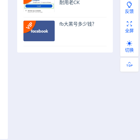
耐用老CK
反馈
fb大黑号多少钱？
全屏
切换