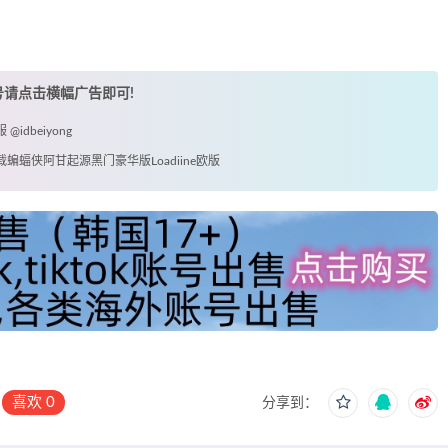
账号请点击横幅广告即可!
idbeiyong
载蝙蝠侠阿甘起源黑门豪华版Loadiine欧版
喜欢
0
分享到：