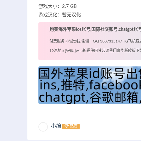
游戏大小：2.7 GB
游戏汉化：暂无汉化
购买海外苹果ios账号,国际社交账号,chatgpt
付费服务 非诚勿扰 谢谢！QQ 3807315147 TG飞机客服 @
19泥地
»
[WIIU]wiiu蝙蝠侠阿甘起源黑门豪华版欧版下
小编
钻石