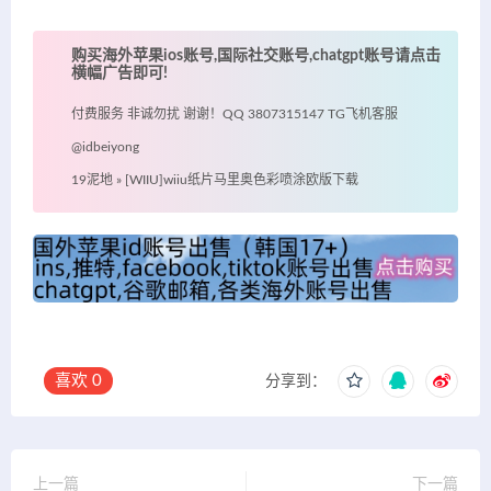
购买海外苹果ios账号,国际社交账号,chatgpt账号请点击
横幅广告即可!
付费服务 非诚勿扰 谢谢！QQ 3807315147 TG飞机客服
@idbeiyong
19泥地
»
[WIIU]wiiu纸片马里奥色彩喷涂欧版下载
喜欢
0
分享到：
上一篇
下一篇