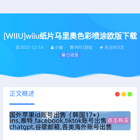
[WIIU]wiiu纸片马里奥色彩喷涂欧版下载
2021-12-16
小编
WIIU游戏
关注863次
已收录
正文概述