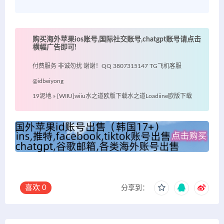
购买海外苹果ios账号,国际社交账号,chatgpt账号请点击
横幅广告即可!
付费服务 非诚勿扰 谢谢！QQ 3807315147 TG飞机客服
@idbeiyong
19泥地
»
[WIIU]wiiu水之道欧版下载水之道Loadiine欧版下载
喜欢
0
分享到：