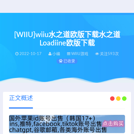
[WIIU]wiiu水之道欧版下载水之道
Loadiine欧版下载
2022-10-17
小编
WIIU游戏
关注593次
已收录
正文概述