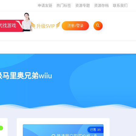
申请友链
热门标签
资源专题
资源存档
联系我们
代找游戏
升级SVIP
注册/登录
超级马里奥兄弟wiiu
已售 35