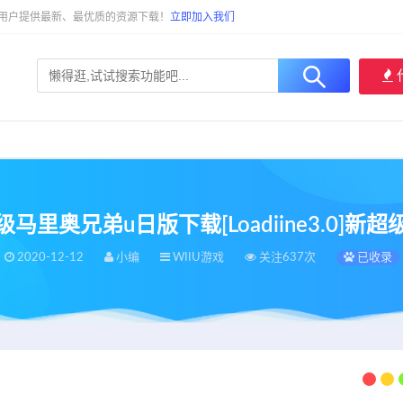
大用户提供最新、最优质的资源下载！
立即加入我们
新超级马里奥兄弟u日版下载[Loadiine3.0]新
2020-12-12
小编
WIIU游戏
关注637次
已收录