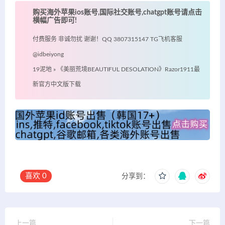
购买海外苹果ios账号,国际社交账号,chatgpt账号请点击
横幅广告即可!
付费服务 非诚勿扰 谢谢！QQ 3807315147 TG飞机客服
@idbeiyong
19泥地
»
《美丽荒境BEAUTIFUL DESOLATION》Razor1911最
新官方中文版下载
喜欢
0
分享到：
上一篇
下一篇