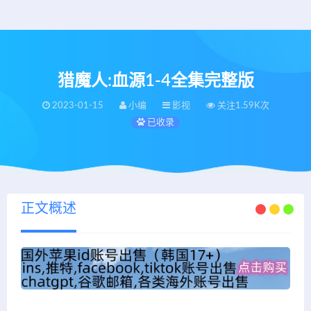
猎魔人:血源1-4全集完整版
2023-01-15
小编
影视
关注1.59K次
已收录
正文概述