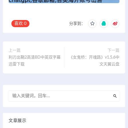
喜欢
0
分享到：
上一篇
下一篇
利刃出鞘2高清BD中英双字幕
《女鬼桥：开魂路》v1.5.6中
迅雷下载
文天翼云盘
文章展示