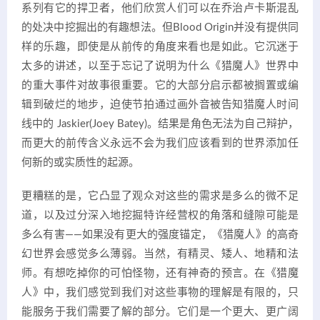
系列有它的捍卫者，他们欣赏人们可以在乔治卢卡斯混乱
的处决中挖掘出的有趣想法。但Blood Origin并没有提供同
样的乐趣，即使是从前传的角度来看也是如此。它沉迷于
太多的讲述，以至于忘记了说明为什么《猎魔人》世界中
的重大事件对故事很重要。它的大部分启示都被搁置或编
辑到破烂的地步，迫使节拍通过画外音被告知猎魔人时间
线中的 Jaskier(Joey Batey)。结果是角色无法为自己辩护，
而更大的前传含义永远不会为我们应该看到的世界添加任
何新的或实质性的起源。
更糟糕的是，它凸显了观众对这些的需求是多么的微不足
道，以及过分深入地挖掘特许经营权的角落和缝隙可能是
多么有害——如果没有更大的强度锚定，《猎魔人》的高奇
幻世界会感觉多么薄弱。当然，有精灵、矮人、地精和法
师。有想吃掉你的可怕怪物，还有神奇的预言。在《猎魔
人》中，我们感觉到我们对这些事物的理解是有限的，只
能服务于我们需要了解的部分。它们是一个更大、更广阔