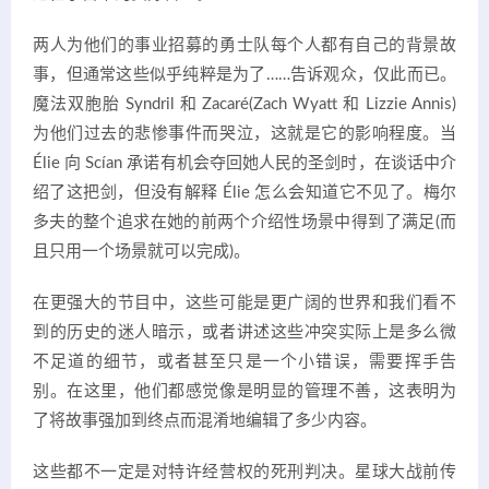
两人为他们的事业招募的勇士队每个人都有自己的背景故
事，但通常这些似乎纯粹是为了……告诉观众，仅此而已。
魔法双胞胎 Syndril 和 Zacaré(Zach Wyatt 和 Lizzie Annis)
为他们过去的悲惨事件而哭泣，这就是它的影响程度。当
Élie 向 Scían 承诺有机会夺回她人民的圣剑时，在谈话中介
绍了这把剑，但没有解释 Élie 怎么会知道它不见了。梅尔
多夫的整个追求在她的前两个介绍性场景中得到了满足(而
且只用一个场景就可以完成)。
在更强大的节目中，这些可能是更广阔的世界和我们看不
到的历史的迷人暗示，或者讲述这些冲突实际上是多么微
不足道的细节，或者甚至只是一个小错误，需要挥手告
别。在这里，他们都感觉像是明显的管理不善，这表明为
了将故事强加到终点而混淆地编辑了多少内容。
这些都不一定是对特许经营权的死刑判决。星球大战前传