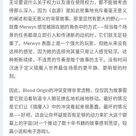
无论要说什么关于权力以及谁在使用权力，都不能被考虑
得那么深入，因为《血源》是如此密集地充斥着毫无意义
的阐述和毫无意义的背景故事。那里显然有更大的野心——
就像 Merwyn 感觉被困在她的角色中的方式——但当每个场
景的任务都是立即引入和传递新的动机时，它们就无足轻
重了。Merwyn 表面上是一个强大的玩家，但她从来没有
这样的感觉，因为她的选择充其量只是让人感觉轻浮。这
种断断续续、不连贯的节奏是每个故事的主干。没有时间
沉迷于定义猎魔人世界最佳场景的更平静、更明智的时
刻。
因此，Blood Origin的冲突变得非常流畅，仅仅因为故事需
要它就沿着轨道令人眼花缭乱地机械地移动。最好的情况
是它们让《猎魔人》中的冲突看起来很愚蠢，最坏的情况
是——好吧，这会让你怀疑是否有足够的动力来扩大这个银
幕上的宇宙(对一个推动了数十年书籍的故事感到荒谬，短
篇小说和电子游戏!)。