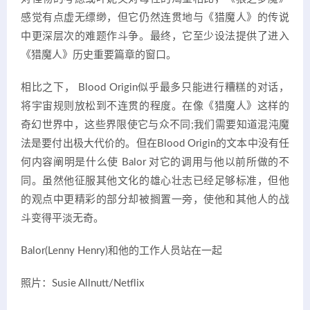
感觉有点虚无缥缈，但它仍然连贯地与《猎魔人》的传说
中更深层次的难题作斗争。最终，它至少设法提供了进入
《猎魔人》历史重要篇章的窗口。
相比之下， Blood Origin似乎最多只能进行糟糕的对话，
将宇宙规则放松到不连贯的程度。在像《猎魔人》这样的
奇幻世界中，这些界限使它与众不同;我们需要知道混沌魔
法是要付出极大代价的。但在Blood Origin的文本中没有任
何内容阐明是什么使 Balor 对它的调用与他以前所做的不
同。虽然他征服其他文化的雄心壮志已经足够标准，但他
的观点中更精彩的部分却被搁置一旁，使他和其他人的战
斗变得平淡无奇。
Balor(Lenny Henry)和他的工作人员站在一起
照片：Susie Allnutt/Netflix