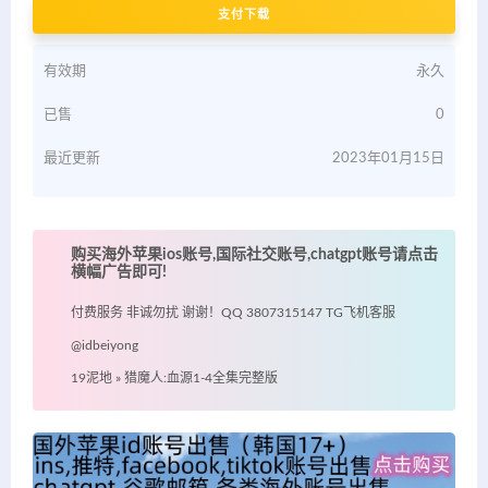
支付下载
有效期
永久
已售
0
最近更新
2023年01月15日
购买海外苹果ios账号,国际社交账号,chatgpt账号请点击
横幅广告即可!
付费服务 非诚勿扰 谢谢！QQ 3807315147 TG飞机客服
@idbeiyong
19泥地
»
猎魔人:血源1-4全集完整版