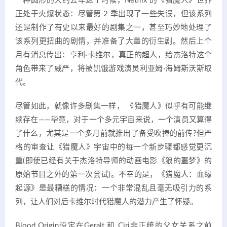
一种圆形的大约去年这个时候，Netflix 的《猎魔人》世界
正处于火爆状态：尽管第 2 季出现了一些失误，但该系列
还是制作了有史以来最好的剧集之一，甚至巧妙地处理了
该系列更扭曲的剧情，并准备了大量的衍生剧。然后上个
月有消息传出：亨利·卡维尔，真正的超人，给杰洛特这个
角色带来了威严，将被饥饿游戏演员利亚姆·海姆斯沃斯取
代。
尽管如此，就像许多剧集一样， 《猎魔人》似乎有可能继
续存在——毕竟，对于一个多元宇宙来说，一个演员又算得
了什么，尤其是一个多月前就推出了备受吹捧的前传?但严
格的审查让《猎魔人》宇宙中的每一个新步骤都感觉更沉
重(即使已经有关于杰洛特导师的动画电影《狼的噩梦》的
原始节目之外的第一次尝试)。不幸的是，《猎魔人：血缘
起源》是最糟糕的情况：一个非常混乱且毫无吸引力的系
列，让人们对后卡维尔时代猎魔人的潜力产生了怀疑。
Blood Origin设定在Geralt 和 Ciri非正统的父女关系之前