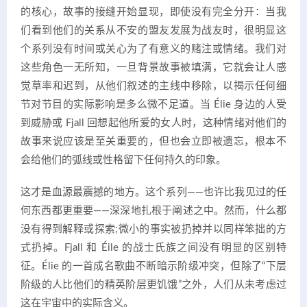
的核心，故事的接缝开始显现，即使没有完全分开：当我
们看到他们的关系从不安的盟友发展为战友时，很明显这
个系列没有时间或关心为了有意义的赌注或情绪。我们对
这些角色一无所知，一旦背景故事被填满，它就会让人感
觉草率和迟到，从他们叙述的主线中移除，以揭示任何细
节对节目的实际影响是多么微不足道。当 Élie 身边的人受
到威胁或 Fjall 回想起他所爱的女人时，这种情绪对他们的
故事来说应该是至关重要的，但也会立即被遗忘，根本不
会给他们的弧线或性格留下任何持久的印象。
这才是血源最震撼的地方。这个系列——也许比我见过的任
何东西都更重要——深深地扎根于阐述之中。然而，什么都
没有得到解释或探索;微小的事实被扔掉并以同样笨拙的方
式扔掉。Fjall 和 Éile 的战士氏族之间没有明显的区别特
征。Élie 的一首成名歌曲不断暗示阶级冲突，但除了“下层
阶级的人比他们的精英阶层更饥饿”之外，人们从未考虑过
这在宇宙中的实际含义。