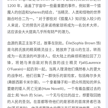
1200 年，涵盖了宇宙中一些最重要的事件，例如第一个猎
魔人的创造和Spheres的结合，“当精灵、人类和怪物的世界
融合时合二为一。” 对于那些对《猎魔人》知识投入较少的
人来说，它的预告片还承诺杨紫琼将成为一名剑术大师，
这应该会大大提高几乎所有财产的潜力。
血源的真正主旨不过，故事在别处。Éile(Sophia Brown 饰)
是乌鸦氏族的精英精灵战士，她放弃了战斗的生活，转而
成为一名流浪的吟游诗人。但大陆上的麻烦将她拉回了刀
锋，将她与来自敌对狗氏族的战士精灵 Fjall(Laurence
O’Fuarain)一起扔到一起。当两人理清他们偶然卷入的更大
的战争时，他们召集了一群快乐的冒险家，包括梅尔多夫
(弗朗西斯卡米尔斯)，一个拿着锤子和一把众所周知的斧头
要磨的矮人;死亡兄弟(Huw Novelli)，一个有着血腥过去的
战士;和 Yeoh 的 Scían，一个无与伦比的战士，想要取回她
的人民的圣剑。在首都等待他们的是邪恶的首席贤者巴洛