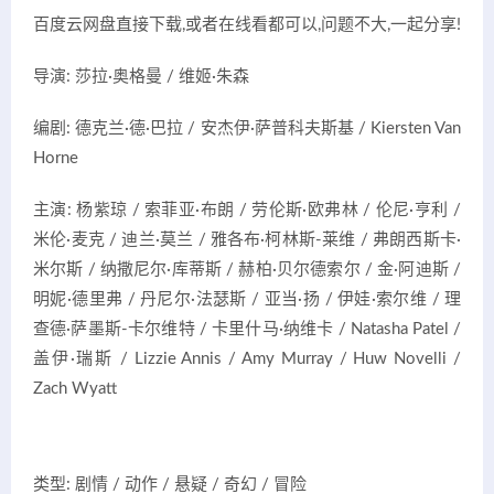
百度云网盘直接下载,或者在线看都可以,问题不大,一起分享!
导演: 莎拉·奥格曼 / 维姬·朱森
编剧: 德克兰·德·巴拉 / 安杰伊·萨普科夫斯基 / Kiersten Van
Horne
主演: 杨紫琼 / 索菲亚·布朗 / 劳伦斯·欧弗林 / 伦尼·亨利 /
米伦·麦克 / 迪兰·莫兰 / 雅各布·柯林斯-莱维 / 弗朗西斯卡·
米尔斯 / 纳撒尼尔·库蒂斯 / 赫柏·贝尔德索尔 / 金·阿迪斯 /
明妮·德里弗 / 丹尼尔·法瑟斯 / 亚当·扬 / 伊娃·索尔维 / 理
查德·萨墨斯-卡尔维特 / 卡里什马·纳维卡 / Natasha Patel /
盖伊·瑞斯 / Lizzie Annis / Amy Murray / Huw Novelli /
Zach Wyatt
类型: 剧情 / 动作 / 悬疑 / 奇幻 / 冒险