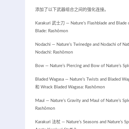
添加了以下武器组合之间的强化连接。
Karakuri 武士刀 — Nature’s Flashblade and Blade 
Blade: Rashōmon
Nodachi — Nature’s Twinedge and Nodachi of Na
Nodachi: Rashōmon
Bow — Nature’s Piercing and Bow of Nature’s 
Bladed Wagasa — Nature’s Twists and Bladed Wa
和 Wrack Bladed Wagasa: Rashōmon
Maul — Nature’s Gravity and Maul of Nature’s 
Rashōmon
Karakuri 法杖 — Nature’s Seasons and Nature’s Spl