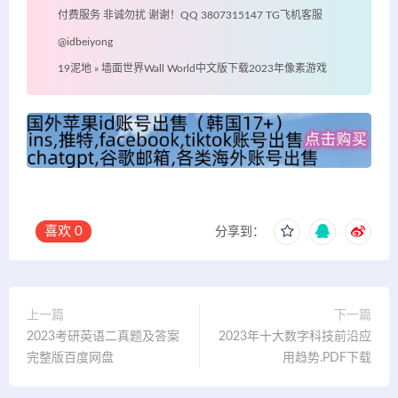
付费服务 非诚勿扰 谢谢！QQ 3807315147 TG飞机客服
@idbeiyong
19泥地
»
墙面世界Wall World中文版下载2023年像素游戏
喜欢
0
分享到：
上一篇
下一篇
2023考研英语二真题及答案
2023年十大数字科技前沿应
完整版百度网盘
用趋势.PDF下载