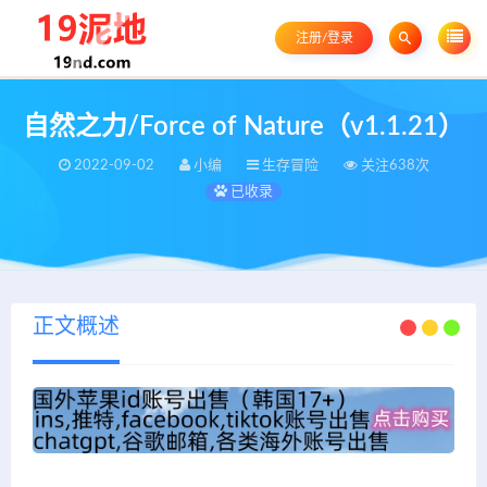
注册/登录
自然之力/Force of Nature（v1.1.21）
2022-09-02
小编
生存冒险
关注638次
已收录
正文概述