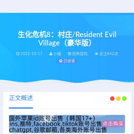
生化危机8：村庄/Resident Evil
Village（豪华版）
2022-10-17
小编
恐怖冒险
关注842次
已收录
正文概述