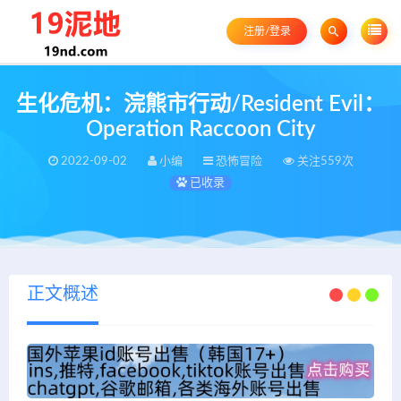
注册/登录
生化危机：浣熊市行动/Resident Evil：
Operation Raccoon City
2022-09-02
小编
恐怖冒险
关注559次
已收录
正文概述