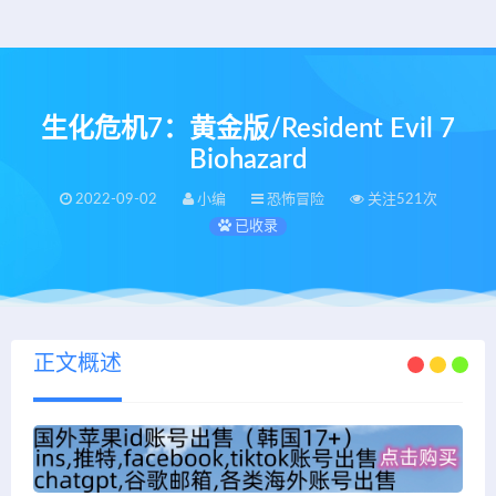
生化危机7：黄金版/Resident Evil 7
Biohazard
2022-09-02
小编
恐怖冒险
关注521次
已收录
正文概述