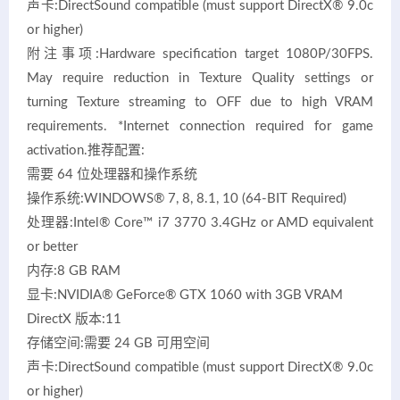
声卡:DirectSound compatible (must support DirectX® 9.0c
or higher)
附注事项:Hardware specification target 1080P/30FPS.
May require reduction in Texture Quality settings or
turning Texture streaming to OFF due to high VRAM
requirements. *Internet connection required for game
activation.推荐配置:
需要 64 位处理器和操作系统
操作系统:WINDOWS® 7, 8, 8.1, 10 (64-BIT Required)
处理器:Intel® Core™ i7 3770 3.4GHz or AMD equivalent
or better
内存:8 GB RAM
显卡:NVIDIA® GeForce® GTX 1060 with 3GB VRAM
DirectX 版本:11
存储空间:需要 24 GB 可用空间
声卡:DirectSound compatible (must support DirectX® 9.0c
or higher)