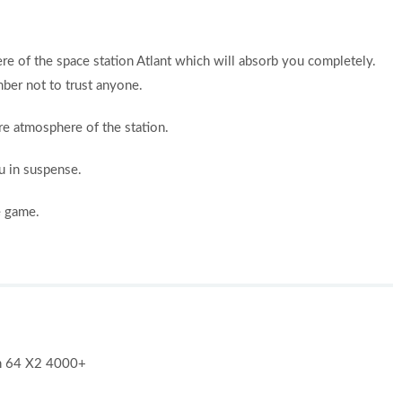
re of the space station Atlant which will absorb you completely.
ber not to trust anyone.
re atmosphere of the station.
u in suspense.
e game.
n 64 X2 4000+