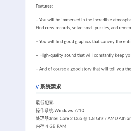
Features:
– You will be immersed in the incredible atmosphe
Find crew records, solve small puzzles, and remem
– You will find good graphics that convey the enti
– High-quality sound that will constantly keep yo
– And of course a good story that will tell you th
系统需求
最低配置:
操作系统:Windows 7/10
处理器:Intel Core 2 Duo @ 1.8 Ghz / AMD Athlo
内存:4 GB RAM