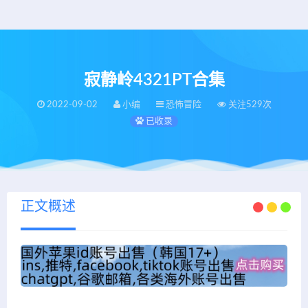
寂静岭4321PT合集
2022-09-02
小编
恐怖冒险
关注529次
已收录
正文概述