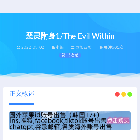
恶灵附身1/The Evil Within
2022-09-02
小编
恐怖冒险
关注681次
已收录
正文概述