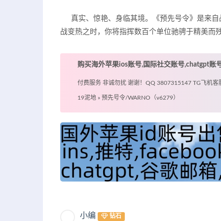
真实、惊艳、身临其境。《预先号令》是来自战略游戏
战变热之时，你将指挥数百个单位驰骋于精美而
购买海外苹果ios账号,国际社交账号,chatgpt
付费服务 非诚勿扰 谢谢！QQ 3807315147 TG飞机客服 @
19泥地
»
预先号令/WARNO（v6279）
小编
钻石