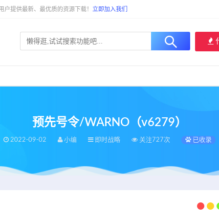
大用户提供最新、最优质的资源下载！
立即加入我们
预先号令/WARNO（v6279）
2022-09-02
小编
即时战略
关注727次
已收录