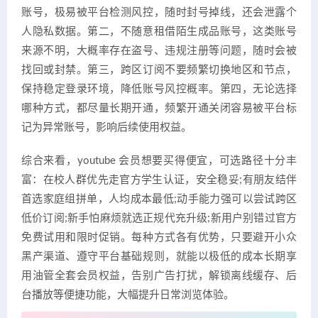
账号，极易被平台检测风控，随时封号掉线，还会泄露个
人隐私数据。第二，不随意租借陌生成品账号，这类账号
来源不明，大概率存在盗号、违规注册等问题，随时会被
找回或封禁。第三，跨区订阅不要频繁切换地区和节点，
保持稳定登录环境，降低账号风控概率。第四，无论选择
哪种方式，都尽量长期开通，频繁开通关闭容易被平台标
记为异常账号，影响后续使用权益。
综合来看，youtube 会员想要买得便宜，可选路径十分丰
富：在校人群优先走官方学生认证，安全稳妥;有朋友结伴
首选家庭组拼单，人均成本最低;动手能力强可以尝试跨区
低价订阅;新手怕麻烦就选正规代充升级;新用户别错过官方
免费试用和限时促销。每种方式各有优势，只要避开小众
黑产渠道、遵守平台基础规则，就能以极低的成本长期享
用油管全套会员权益，告别广告打扰，解锁离线缓存、后
台播放等便捷功能，大幅提升日常浏览体验。