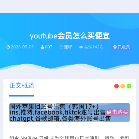
youtube会员怎么买便宜
2026-05-09
007
课程
关注142次
已收录
正文概述
如今 YouTube 已经成为全球用户日常追剧、听歌、看科