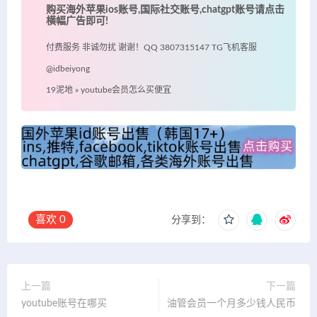
购买海外苹果ios账号,国际社交账号,chatgpt账号请点击
横幅广告即可!
付费服务 非诚勿扰 谢谢！QQ 3807315147 TG飞机客服
@idbeiyong
19泥地
»
youtube会员怎么买便宜
喜欢
0
分享到：
上一篇
下一篇
youtube账号在哪买
油管会员一个月多少钱人民币