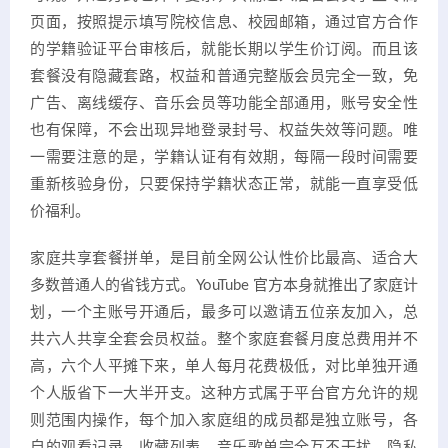
页面，按照提示填写院校信息、校园邮箱，通过官方合作
的学籍验证平台审核后，就能长期以学生价订阅。而且该
套餐没有隐藏套路，权益和普通完整版会员完全一致，免
广告、离线缓存、音乐会员等功能全部通用，账号安全性
也有保障，不会出现异地登录封号、权益失效等问题。唯
一需要注意的是，学籍认证有有效期，每隔一段时间需要
重新核验身份，只要保持学籍状态正常，就能一直享受低
价福利。
家庭共享套餐拼单，是目前全网公认性价比最高、适合大
多数普通人的省钱方式。YouTube 官方本身就推出了家庭计
划，一个主账号开通后，最多可以邀请五位亲友加入，总
共六人共享全套会员权益。整个家庭套餐月度总费用并不
高，六个人平摊下来，单人每月花费极低，对比单独开通
个人版省下一大半开支。这种方式属于平台官方允许的规
则范围内操作，每个加入家庭组的成员都是独立账号，各
自的观看记录、收藏列表、音乐歌单完全互不干扰，隐私