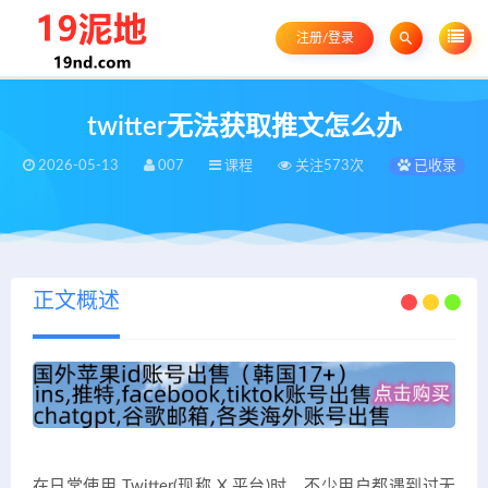
注册/登录
twitter无法获取推文怎么办
2026-05-13
007
课程
关注573次
已收录
正文概述
在日常使用 Twitter(现称 X 平台)时，不少用户都遇到过无