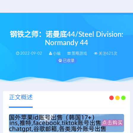
钢铁之师：诺曼底44/Steel Division:
Normandy 44
2022-09-02
小编
策略游戏
关注621次
已收录
正文概述