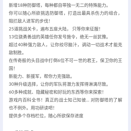
新增18种防御塔，每种都自带独一无二的特殊能力。
你可以随心所欲挑选防御塔，打造出最具杀伤力的组合，
阻拦敌人进军的步伐！
25道挑战关卡，遍布五座大陆， 只等你来征服！
13位骁勇善战的英雄任你发号施令，绝无一丝犹豫。
超过40种强力敌人，让你绞尽脑汁，调动一切战术才能克
敌制胜。
在传奇般的头目战中打倒6位不可一世的君王，保卫你的王
国！
新能力、新援军，帮你力克强敌。
30种升级选择，让你的军队将潜力发挥得淋漓尽致。
60多种成就、隐藏秘密和好玩的东西等你来探索！
游戏内百科全书！真正的战士知己知彼… 对防御塔的了解
也不例外。用功研读吧！
提供多个存档栏位，随心所欲保存进度