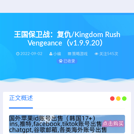
王国保卫战：复仇/Kingdom Rush
Vengeance（v1.9.9.20）
2022-09-02
小编
策略游戏
关注545次
已收录
正文概述