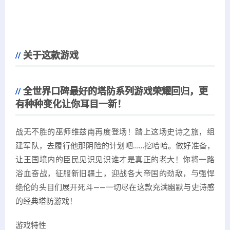
关于这款游戏
全世界口碑最好的塔防系列游戏荣耀回归，更
有种种变化让你耳目一新！
战无不胜的巫师维兹南再度登场！踏上这场史诗之旅，组
建军队，去履行他那阴险的计划吧……挖哈哈。做好准备，
让王国境内的臣民见识见识谁才是真正的老大！你将一路
浴血奋战，征服新旧疆土，迎战各大帝国的劲敌，与强悍
绝伦的头目们展开死斗——一切尽在这款充满幽默与史诗感
的经典塔防游戏！
游戏特性