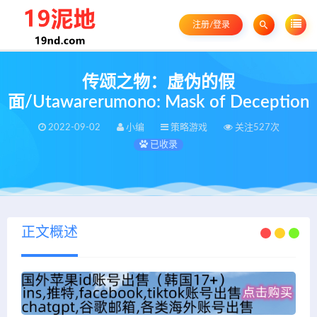
注册/登录
传颂之物：虚伪的假
面/Utawarerumono: Mask of Deception
2022-09-02
小编
策略游戏
关注527次
已收录
正文概述