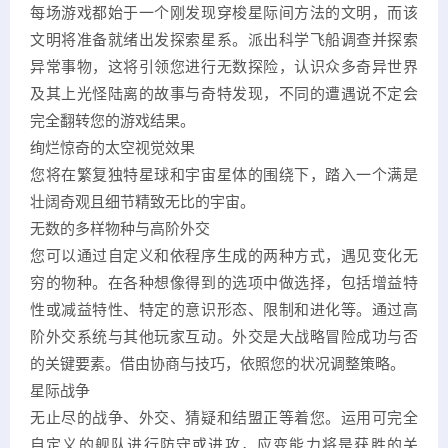
每场游戏都始于一个刚发现穿梭星际间方法的文明，而该
文明将准备就绪出发探索星系。派出科学飞船调查并探索
异常事物，这将引领您进行无数探险，认识众多奇异世界
及其上光怪陆离的故事与奇特发现，不同的遭遇说不定会
完全翻转您的游戏结果。
绚烂惊奇的太空视觉效果
您将在繁复独特星球和宇宙星体的围绕下，踏入一个满是
壮阔奇观且细节精致无比的宇宙。
无数的多样物种与高阶外交
您可以通过自定义和依程序生成的两种方式，遇见变化无
穷的物种。在各种想像得到的选项中做选择，包括增益特
性或减益特性、特定的意识形态、限制和进化等。通过高
阶外交系统与其他玩家互动。外交是大战略冒险成功与否
的关键要素。借由协商与技巧，依照您的状况调整策略。
星际战争
无止尽的战争、外交、猜疑和结盟正等着您。运用可完全
自定义的舰队进行防守或进攻，应变能力将是获胜的关