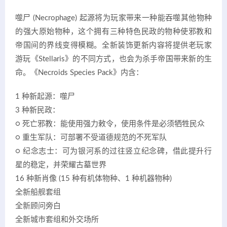
噬尸 (Necrophage) 起源将为玩家带来一种能吞噬其他物种
的强大原始物种，这个拥有三种特色民政的物种使邪教和
帝国间的界线变得模糊。全新装饰更新内容将提供老玩家
游玩《Stellaris》的不同方式，也会为杀手帝国带来新的生
命。《Necroids Species Pack》内含：
1 种新起源：噬尸
3 种新民政：
○ 死亡邪教：能使用强力敕令，使用条件是必须牺牲民众
○ 重生军队：可部署不受道德规范的不死军队
○ 纪念志士：可为银河系的过往竖立纪念碑，借此提升行
星的稳定，并荣耀古墓世界
16 种新肖像 (15 种有机体物种、1 种机器物种)
全新船舰套组
全新顾问旁白
全新城市套组和外交场所