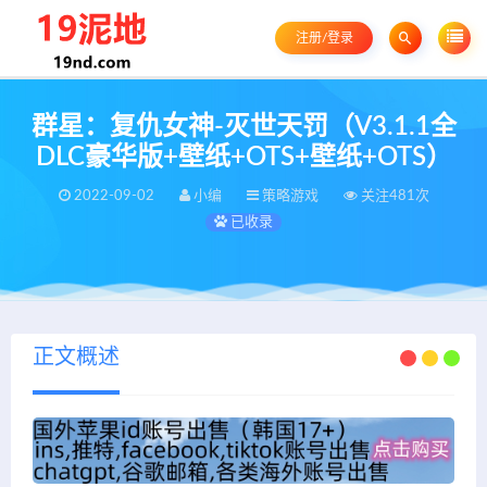
注册/登录
群星：复仇女神-灭世天罚（V3.1.1全
DLC豪华版+壁纸+OTS+壁纸+OTS）
2022-09-02
小编
策略游戏
关注481次
已收录
正文概述