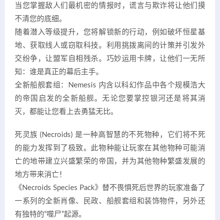
当您掌握敌人们最机密的情报时，谎言与欺诈将让他们摸
不清您的底细。
随着潜入等级提升，您将解锁新的行动，例如破坏恒星基
地、获取线人或窃取科技。利用挑拨离间的计策并引发外
交纷争，让盟军自相残杀。巧妙运用卡牌，让他们一无所
知：谁是真正的幕后主手。
全新船舰套组：Nemesis 内含以科幻作品中各个规模浩大
的帝国启发的全新船舰。无论您要掌控银河还是将其消
灭，都能让您看上去勇猛无比。
死灵族 (Necroids) 是一种高智慧的不死物种，它们将不死
的能力发挥到了极致。此物种能让玩家在其他物种可能消
亡的地带建立兴盛繁荣的帝国，并为其他物种繁盛发展的
地方带来消亡！
《Necroids Species Pack》替不畏惧死后世界的玩家准备了
一系列的全新肖像、民政、船舰套组和装饰物件，另外还
有独特的“噬尸”起源。