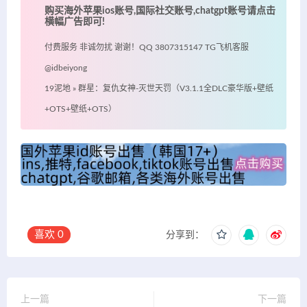
购买海外苹果ios账号,国际社交账号,chatgpt账号请点击
横幅广告即可!
付费服务 非诚勿扰 谢谢！QQ 3807315147 TG飞机客服
@idbeiyong
19泥地
»
群星：复仇女神-灭世天罚（V3.1.1全DLC豪华版+壁纸
+OTS+壁纸+OTS）
喜欢
0
分享到：
上一篇
下一篇