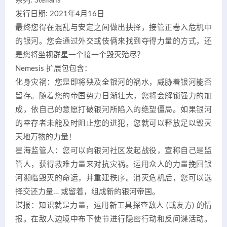
系列: Stellaris
发行日期: 2021年4月16日
最终您得在混乱与安定之间做出抉择，接管正卷入危机中
的银河。您会通过外交或伎俩来找到夺得力量的方式，还
是您将坐视群星一个接一个毁灭殆尽？
Nemesis 扩展包包含：
化身灾祸：您是即将殃及全银河的祸水，威胁着银河能否
留存。随着您的帝国势力日渐壮大，您将会解锁强力的加
成，依自己的意愿打破银河所陷入的绝望僵局。如果银河
的幸存者未能及时阻止您的进犯，您就可以释放足以毁灭
天地万物的力量！
星海监管人：您可以向银河社区发起战役，宣称自己是监
管人，获得救难力量来对抗灾祸。运用众人的力量挽回银
河濒临毁灭的命运，并重建秩序。消灭危机后，您可以选
择交还力量… 或留着，组成新的银河帝国。
谍报：知识就是力量，运用新工具探查敌人 (或友方) 的情
报。在敌人边境中布下使节进行隐密行动和反间谍活动。