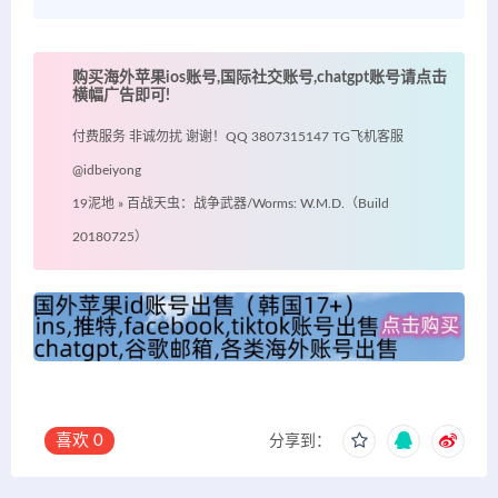
购买海外苹果ios账号,国际社交账号,chatgpt账号请点击
横幅广告即可!
付费服务 非诚勿扰 谢谢！QQ 3807315147 TG飞机客服
@idbeiyong
19泥地
»
百战天虫：战争武器/Worms: W.M.D.（Build
20180725）
喜欢
0
分享到：