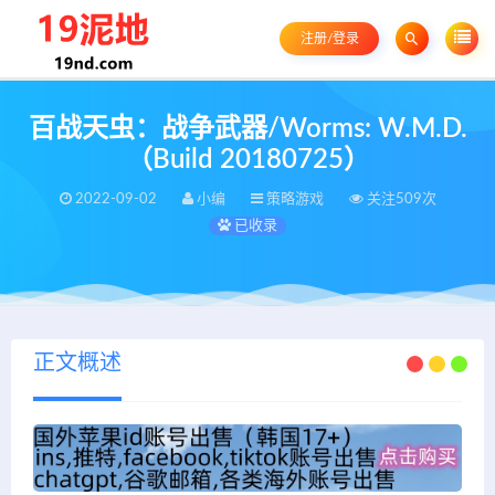
注册/登录
百战天虫：战争武器/Worms: W.M.D.
（Build 20180725）
2022-09-02
小编
策略游戏
关注509次
已收录
正文概述