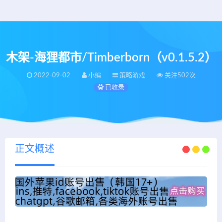
木架-海狸都市/Timberborn（v0.1.5.2）
2022-09-02
小编
策略游戏
关注502次
已收录
正文概述