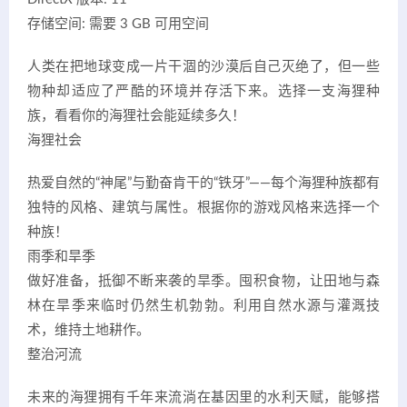
存储空间: 需要 3 GB 可用空间
人类在把地球变成一片干涸的沙漠后自己灭绝了，但一些
物种却适应了严酷的环境并存活下来。选择一支海狸种
族，看看你的海狸社会能延续多久！
海狸社会
热爱自然的“神尾”与勤奋肯干的“铁牙”——每个海狸种族都有
独特的风格、建筑与属性。根据你的游戏风格来选择一个
种族！
雨季和旱季
做好准备，抵御不断来袭的旱季。囤积食物，让田地与森
林在旱季来临时仍然生机勃勃。利用自然水源与灌溉技
术，维持土地耕作。
整治河流
未来的海狸拥有千年来流淌在基因里的水利天赋，能够搭