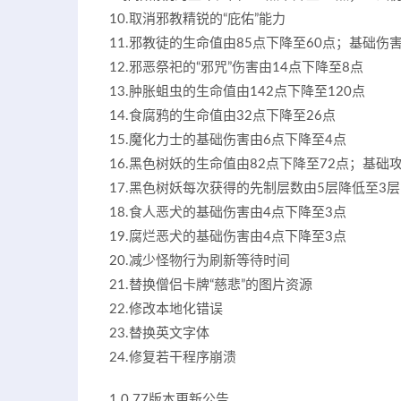
10.取消邪教精锐的“庇佑”能力
11.邪教徒的生命值由85点下降至60点；基础伤
12.邪恶祭祀的“邪咒”伤害由14点下降至8点
13.肿胀蛆虫的生命值由142点下降至120点
14.食腐鸦的生命值由32点下降至26点
15.魔化力士的基础伤害由6点下降至4点
16.黑色树妖的生命值由82点下降至72点；基础
17.黑色树妖每次获得的先制层数由5层降低至3
18.食人恶犬的基础伤害由4点下降至3点
19.腐烂恶犬的基础伤害由4点下降至3点
20.减少怪物行为刷新等待时间
21.替换僧侣卡牌“慈悲”的图片资源
22.修改本地化错误
23.替换英文字体
24.修复若干程序崩溃
1.0.77版本更新公告