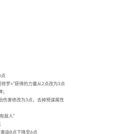
8点
阿修罗+”获得的力量从2点改为3点
牌；
”初始伤害修改为3点，去掉预谋属性
有敌人”
点
伤害由8点下降至6点