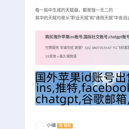
每一局中生成的天赋盘，都是独一无二的
其中的天赋均是从“职业天赋”和“通用天赋”中各
购买海外苹果ios账号,国际社交账号,chatgpt
付费服务 非诚勿扰 谢谢！QQ 3807315147 TG飞机客服 @
19泥地
»
森久城物语
小编
钻石