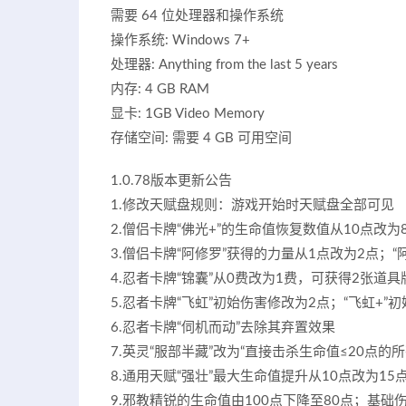
需要 64 位处理器和操作系统
操作系统: Windows 7+
处理器: Anything from the last 5 years
内存: 4 GB RAM
显卡: 1GB Video Memory
存储空间: 需要 4 GB 可用空间
1.0.78版本更新公告
1.修改天赋盘规则：游戏开始时天赋盘全部可见
2.僧侣卡牌“佛光+”的生命值恢复数值从10点改为
3.僧侣卡牌“阿修罗”获得的力量从1点改为2点；“
4.忍者卡牌“锦囊”从0费改为1费，可获得2张道具
5.忍者卡牌“飞虹”初始伤害修改为2点；“飞虹+
6.忍者卡牌“伺机而动”去除其弃置效果
7.英灵“服部半藏”改为“直接击杀生命值≤20点的所
8.通用天赋“强壮”最大生命值提升从10点改为15
9.邪教精锐的生命值由100点下降至80点；基础