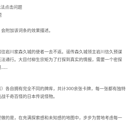
无法点击问题
题
，会附加该词条的效果描述。
遣往岩川家森久城的使者一去不返。谣传森久城领主岩川信久预谋
无法通行。大目付柳生宗矩为了打探到真实的情报，需要一个密探
……
）各自拥有完全不同的牌库，共计300余张卡牌，每一张都有独特
挑战千奇百怪的日本传说怪物。
要做的是，在充满探索感和未知感的地图中，步步为营地考虑每一