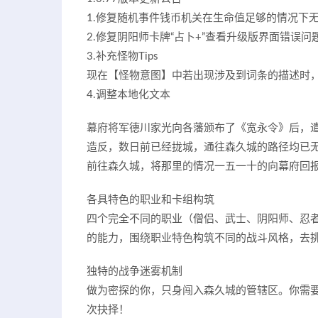
1.修复随机事件钱币机关在生命值足够的情况下
2.修复阴阳师卡牌“占卜+”查看升级版界面错误问
3.补充怪物Tips
现在【怪物意图】中若出现涉及到词条的描述时
4.调整本地化文本
幕府将军德川家光向各藩颁布了《宽永令》后，
造反，数日前已经拢城，通往森久城的路径均已
前往森久城，将那里的情况一五一十的向幕府回报
各具特色的职业和卡组构筑
四个完全不同的职业（僧侣、武士、阴阳师、忍者
的能力，围绕职业特色构筑不同的战斗风格，去
独特的战争迷雾机制
做为密探的你，只身闯入森久城的管辖区。你需
次抉择！