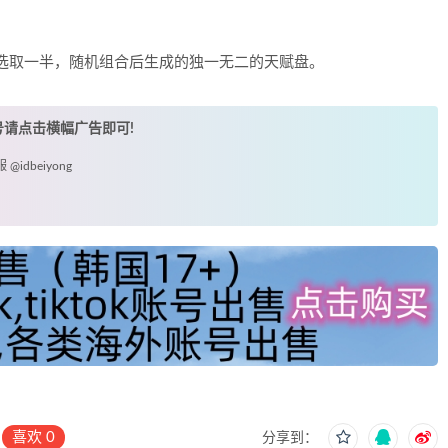
自选取一半，随机组合后生成的独一无二的天赋盘。
账号请点击横幅广告即可!
idbeiyong
喜欢
0
分享到：