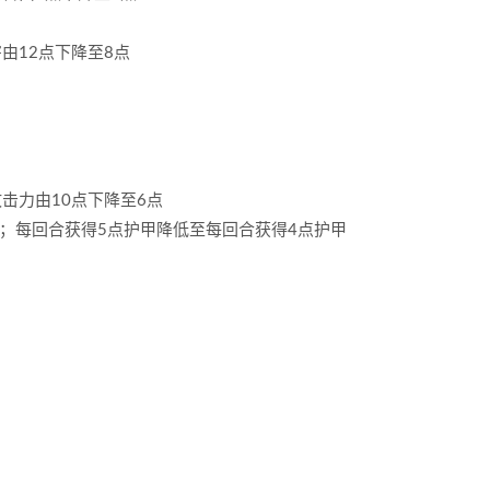
害由12点下降至8点
攻击力由10点下降至6点
层；每回合获得5点护甲降低至每回合获得4点护甲