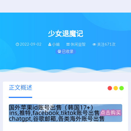
少女退魔记
2022-09-02
小编
休闲益智
关注671次
已收录
正文概述