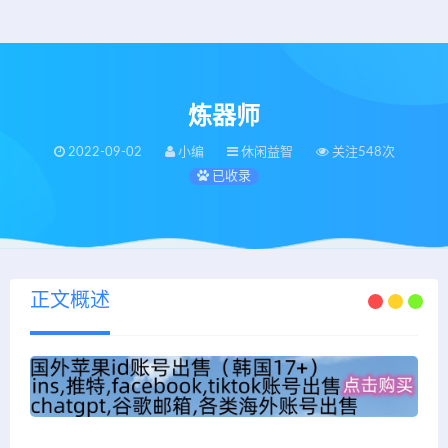
炼器师
2022-09-02
小编
休闲益智
关注548次
已收录
正文概述