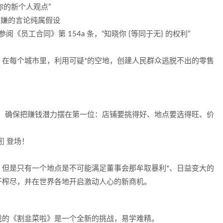
“你的新个人观点”
者之嫌的言论纯属假设
阅《员工合同》第 154a 条，“知晓你 {等同于无} 的权利”
。在每个城市里，利用可疑*的空地，创建人民群众逃脱不出的零售
算，确保把赚钱潜力摆在第一位：店铺要挑得好、地点要选得旺、价
] 登场！
！但是只有一个地点是不可能满足董事会那牟取暴利*、日益变大的
干榨尽，并在世界各地开启激动人心的新商机。
戏的《割韭菜啦》是一个全新的挑战，易学难精。