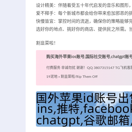
设计精美：伴随着受五十年代启发的音乐和图形，
爱不释手：每个新城市都会给你带来愈加邪恶的
快慢皆宜：掌控时间的流逝，确保你的策略能够
选好你的地点、挑好你的商店、提供民之所需。
割韭菜啦！
购买海外苹果ios账号,国际社交账号,chatgpt
付费服务 非诚勿扰 谢谢！QQ 3807315147 TG飞机客服 @
19泥地
»
割韭菜啦/Rip Them Off