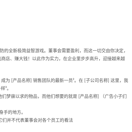
合经营和塔防的全新极简益智游戏。董事会需要盈利，而这一切交由你决定，
挑商店、赚大钱！以此作为实力，在企业里步步高升，迎接越来越
为 [产品名称] 销售团队的最新一员²。在 [子公司名称] 这里，我
样³。
他们梦寐以求的物品，而他们想要的就是 [产品名称] （广告小子们
显身手的地方。
，它们并不代表董事会对各个员工的看法