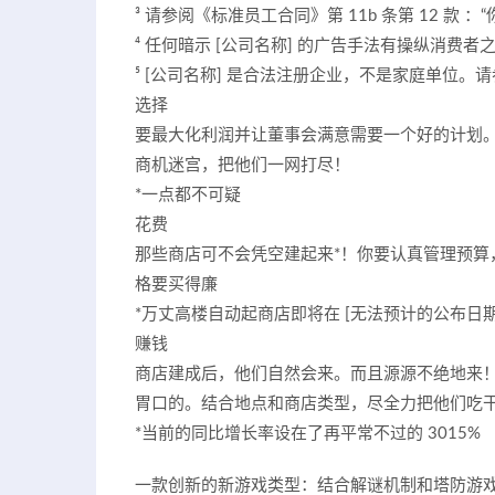
³ 请参阅《标准员工合同》第 11b 条第 12 款 ：
⁴ 任何暗示 [公司名称] 的广告手法有操纵消费
⁵ [公司名称] 是合法注册企业，不是家庭单位。请参
选择
要最大化利润并让董事会满意需要一个好的计划
商机迷宫，把他们一网打尽！
*一点都不可疑
花费
那些商店可不会凭空建起来*！你要认真管理预
格要买得廉
*万丈高楼自动起商店即将在 [无法预计的公布日期
赚钱
商店建成后，他们自然会来。而且源源不绝地来
胃口的。结合地点和商店类型，尽全力把他们吃
*当前的同比增长率设在了再平常不过的 3015%
一款创新的新游戏类型：结合解谜机制和塔防游