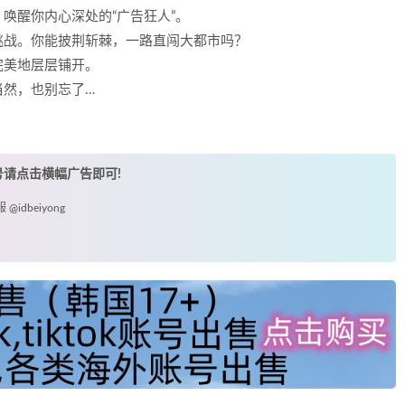
唤醒你内心深处的“广告狂人”。
挑战。你能披荆斩棘，一路直闯大都市吗？
完美地层层铺开。
当然，也别忘了…
账号请点击横幅广告即可!
idbeiyong