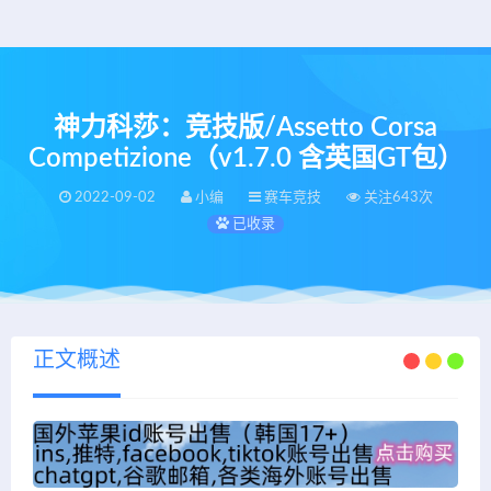
神力科莎：竞技版/Assetto Corsa
Competizione（v1.7.0 含英国GT包）
2022-09-02
小编
赛车竞技
关注643次
已收录
正文概述