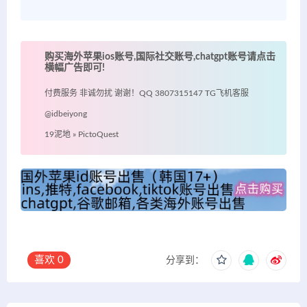
购买海外苹果ios账号,国际社交账号,chatgpt账号请点击
横幅广告即可!
付费服务 非诚勿扰 谢谢！QQ 3807315147 TG飞机客服
@idbeiyong
19泥地
»
PictoQuest
喜欢
0
分享到：