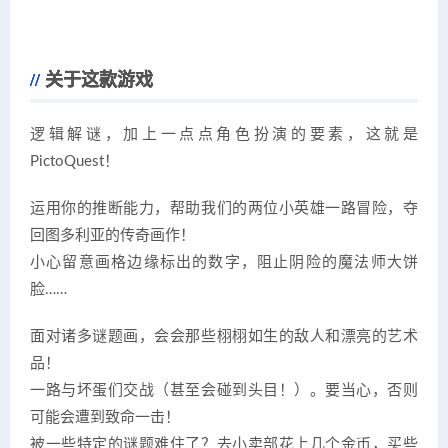
关于这款游戏
逻辑解谜，加上一点点角色扮演的要素，这就是
PictoQuest！
运用你的推断能力，帮助我们的两位小英雄一路冒险，夺
回图多利亚的传奇画作！
小心留意画格边缘标出的数字，阻止阴险的魔法师大饼
脸……
面对诸多谜题画，会会那些栩栩如生的敌人和漂亮的艺术
品！
一路与坏蛋们交战（甚至会碰到头目！）。要当心，否则
可能会遭到致命一击！
被一些特定的谜题难住了？去小卖部花上几个金币，买些