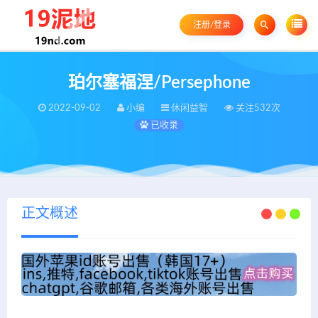
注册/登录
珀尔塞福涅/Persephone
2022-09-02
小编
休闲益智
关注532次
已收录
正文概述