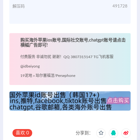
解压码
491728
购买海外苹果ios账号,国际社交账号,chatgpt账号请点击
横幅广告即可!
付费服务 非诚勿扰 谢谢！QQ 3807315147 TG飞机客服
@idbeiyong
19泥地
»
珀尔塞福涅/Persephone
喜欢
0
分享到：