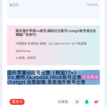
解压码
742964
购买海外苹果ios账号,国际社交账号,chatgpt账号请点击
横幅广告即可!
付费服务 非诚勿扰 谢谢！QQ 3807315147 TG飞机客服
@idbeiyong
19泥地
»
异地恋
喜欢
0
分享到：