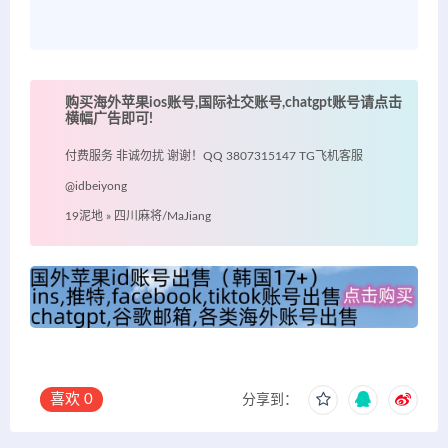
购买海外苹果ios账号,国际社交账号,chatgpt账号请点击
横幅广告即可!
付费服务 非诚勿扰 谢谢！QQ 3807315147 TG飞机客服
@idbeiyong
19泥地
»
四川麻将/MaJiang
喜欢
0
分享到：