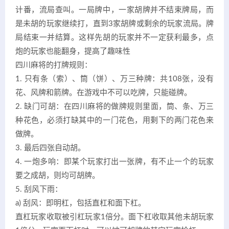
计番，流局查叫。一局牌中，一家胡牌并不结束牌局，而
是未胡的玩家继续打，直到3家胡牌或剩余的玩家流局。牌
局结束一并结算。这样先胡的玩家并不一定获利最多，点
炮的玩家也能翻身，提高了趣味性
四川麻将的打牌规则：
1. 只有条（索）、筒（饼）、万三种牌：共108张，没有
花、风牌和箭牌。在游戏中不可以吃牌，只能碰牌。
2. 缺门可胡：在四川麻将的做牌规则里面，筒、条、万三
种花色，必须打缺其中的一门花色，用剩下的两门花色来
做牌。
3. 最后四张自动胡。
4. 一炮多响：即某个玩家打出一张牌，有不止一个的玩家
要之成胡，则均可胡牌。
5. 刮风下雨：
a) 刮风：即明杠，包括直杠和面下杠。
直杠玩家收取被引杠玩家1倍分。面下杠收取其他未胡玩家