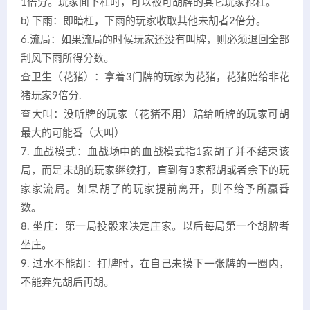
1倍分。玩家面下杠时，可以被可胡牌的其它玩家抢杠。
b) 下雨：即暗杠，下雨的玩家收取其他未胡者2倍分。
6.流局：如果流局的时候玩家还没有叫牌，则必须退回全部
刮风下雨所得分数。
查卫生（花猪）：拿着3门牌的玩家为花猪，花猪赔给非花
猪玩家9倍分.
查大叫：没听牌的玩家（花猪不用）赔给听牌的玩家可胡
最大的可能番（大叫）
7. 血战模式：血战场中的血战模式指1家胡了并不结束该
局，而是未胡的玩家继续打，直到有3家都胡或者余下的玩
家家流局。如果胡了的玩家提前离开，则不给予所赢番
数。
8. 坐庄：第一局投骰来决定庄家。以后每局第一个胡牌者
坐庄。
9. 过水不能胡：打牌时，在自己未摸下一张牌的一圈内，
不能弃先胡后再胡。