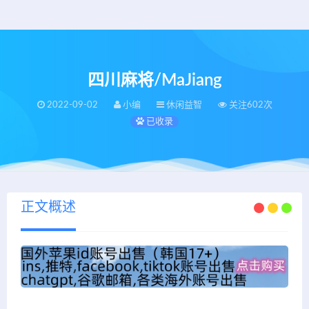
四川麻将/MaJiang
2022-09-02
小编
休闲益智
关注602次
已收录
正文概述