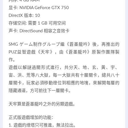
内存: 4 GB RAM
显卡: NVIDIA GeForce GTX 750
DirectX 版本: 10
存储空间: 需要 1 GB 可用空间
声卡: DirectSound 相容之音效卡
SMG ゲーム制作グループ繼《蒼墨龍吟》後，再推出的
PUZ益智遊戲《天牢》，由《蒼墨龍吟》原製作團隊製
作。
遊戲以解謎過關形式進行，共分天、地、玄、黃、宇、
宙、洪、荒等八大獄，每一大獄共有十層關卡，總共八十
層關卡，玩家必須移動燈位到相應的地塊，來解開每層的
隱藏通道，方可前往下一層關卡。
天牢算是蒼墨龍吟之外的另類遊戲。
正式版遊戲增加的功能：
1. 遊戲的燈塔只可推進，無法拉出。