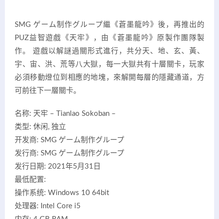
SMG ゲーム制作グループ繼《蒼墨龍吟》後，再推出的
PUZ益智遊戲《天牢》，由《蒼墨龍吟》原製作團隊製
作。 遊戲以解謎過關形式進行，共分天、地、玄、黃、
宇、宙、洪、荒等八大獄，每一大獄共有十層關卡，玩家
必須移動燈位到相應的地塊，來解開每層的隱藏通道，方
可前往下一層關卡。
名称: 天牢 – Tianlao Sokoban –
类型: 休闲, 独立
开发商: SMG ゲーム制作グループ
发行商: SMG ゲーム制作グループ
发行日期: 2021年5月31日
最低配置:
操作系统: Windows 10 64bit
处理器: Intel Core i5