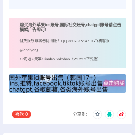
购买海外苹果ios账号,国际社交账号,chatgpt账号请点击
横幅广告即可!
付费服务 非诚勿扰 谢谢！QQ 3807315147 TG飞机客服
@idbeiyong
19泥地
»
天牢/Tianlao Sokoban（V1.22.2正式版）
喜欢
0
分享到：