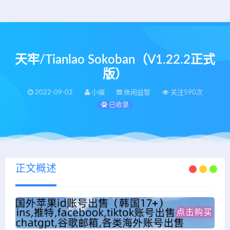
天牢/Tianlao Sokoban（V1.22.2正式
版）
2022-09-02
小编
休闲益智
关注590次
已收录
正文概述