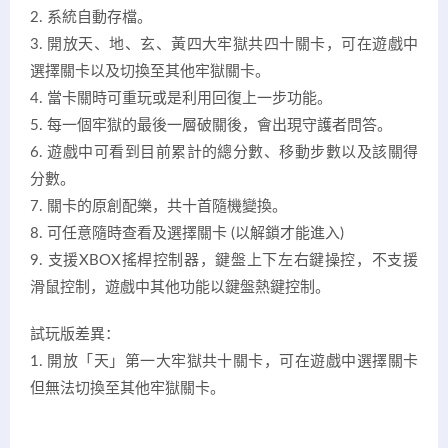
2. 系統自動存檔。
3. 開放天、地、玄、黃四大牢獄共四十關卡，可在遊戲中
選擇關卡以及切換至其他牢獄關卡。
4. 當卡關時可重玩或是利用回復上一步功能。
5. 每一個牢獄的最後一層破關後，會出現守護者問答。
6. 遊戲中可看到目前累計的總分數、移動步數以及該關得
分數。
7. 關卡的原創配樂，共十首隨機變換。
8. 可任意隨時查看及選擇關卡 (以解鎖才能進入)
9. 支援XBOX搖桿控制器，鍵盤上下左右鍵操控，不支援
滑鼠控制，遊戲中其他功能以鍵盤熱鍵控制。
試玩版差異：
1. 開放「天」第一大牢獄共十關卡，可在遊戲中選擇關卡
但無法切換至其他牢獄關卡。