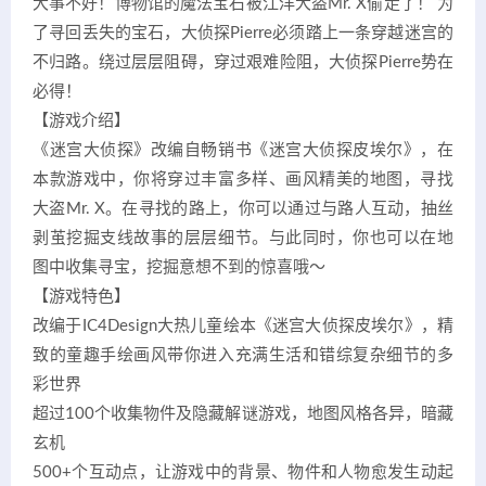
大事不好！博物馆的魔法宝石被江洋大盗Mr. X偷走了！ 为
了寻回丢失的宝石，大侦探Pierre必须踏上一条穿越迷宫的
不归路。绕过层层阻碍，穿过艰难险阻，大侦探Pierre势在
必得！
【游戏介绍】
《迷宫大侦探》改编自畅销书《迷宫大侦探皮埃尔》，在
本款游戏中，你将穿过丰富多样、画风精美的地图，寻找
大盗Mr. X。在寻找的路上，你可以通过与路人互动，抽丝
剥茧挖掘支线故事的层层细节。与此同时，你也可以在地
图中收集寻宝，挖掘意想不到的惊喜哦～
【游戏特色】
改编于IC4Design大热儿童绘本《迷宫大侦探皮埃尔》，精
致的童趣手绘画风带你进入充满生活和错综复杂细节的多
彩世界
超过100个收集物件及隐藏解谜游戏，地图风格各异，暗藏
玄机
500+个互动点，让游戏中的背景、物件和人物愈发生动起