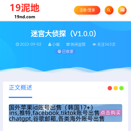
注册/登录
迷宫大侦探（V1.0.0）
2022-09-02
小编
休闲益智
关注563次
已收录
正文概述