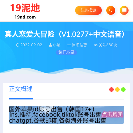
注册/登录
真人恋爱大冒险（V1.0277+中文语音）
2022-09-02
小编
休闲益智
关注680次
已收录
正文概述