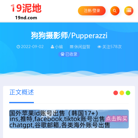
注册/登录
狗狗摄影师/Pupperazzi
2022-09-02
小编
休闲益智
关注578次
已收录
正文概述