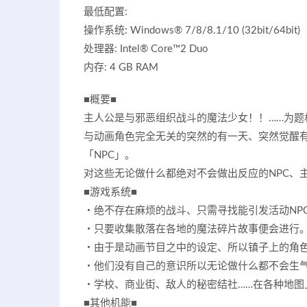
最低配置:
操作系统: Windows® 7/8/8.1/10 (32bit/64bit)
处理器: Intel® Core™2 Duo
内存: 4 GB RAM
■概要■
主人公是与邪恶组织战斗的魔法少女！！……为题
与动画角色完全无关的突然的有一天、突然觉醒
「NPC」。
对这些无论做什么都绝对不会做出反应的NPC、
■游戏系统■
・绝不存在麻烦的战斗、只需寻找能引发活动NP
・只要收集散落在各地的魔法碎片故事便会进行
・由于是动画节目之中的设定、所以镇子上的角色
・他们没有自己的意识所以无论做什么都不会生
・学校、商业街、敌人的秘密结社……在各种地图
■其他机能■