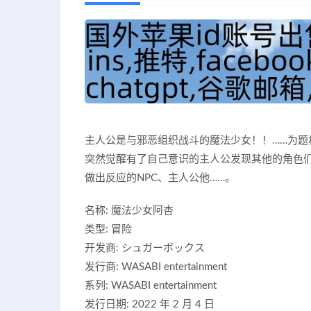
主人公是与邪恶组织战斗的魔法少女！！……为题
突然觉醒有了自己意识的主人公发现其他的角色们
做出反应的NPC、主人公他……。
名称: 魔法少女阿杏
类型: 冒险
开发商: シュガーボックス
发行商: WASABI entertainment
系列: WASABI entertainment
发行日期: 2022 年 2 月 4 日