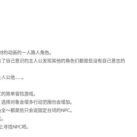
材的动画的一人路人角色。
有了自己意识的主人公发现其他的角色们都是些没有自己意志的
主人公他……。
C的简单冒险游戏。
。选择对象会增多行动范围也会增加。
全～都是些只会说固定台词的NPC。
气。
上寻找NPC吧。