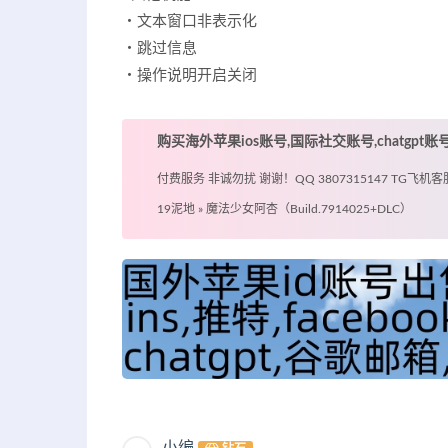
・文本窗口非表示化
・跳过信息
・操作说明开启关闭
购买海外苹果ios账号,国际社交账号,chatgpt
付费服务 非诚勿扰 谢谢！QQ 3807315147 TG飞机客服 @
19泥地
»
魔法少女阿杏（Build.7914025+DLC）