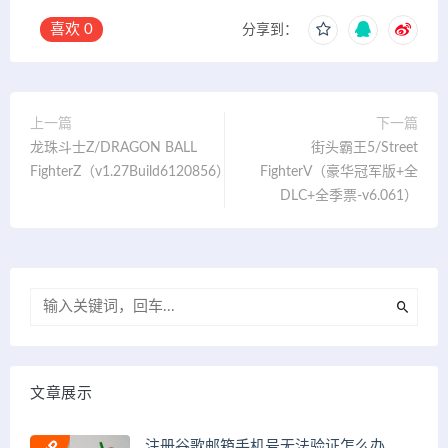
喜欢
0
分享到：
上一篇
下一篇
龙珠斗士Z/DRAGON BALL
街头霸王5/Street
FighterZ（v1.27Build6120856）
FighterV（豪华冠军版+全
DLC+全季票-v6.061）
文章展示
注册谷歌邮箱手机号无法验证怎么办