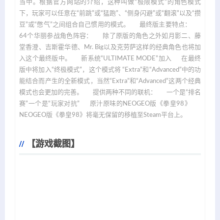
当中。根据官方网站的介绍，这种叫做“极限模式”的角色模式
下，玩家可以任意在“前跳”或“猛跑”、“侧身闪避”或“翻滚”以及“攒
豆”或“憋气”之间组合自己惯用的模式。 最终版主要特点：
64个华丽参战角色阵容： 除了原版的角色之外如月影二、藤
堂香澄、吉斯霍华德、Mr. Big以及克劳萨这样的经典角色也将加
入这个最终版中。 新系统“ULTIMATE MODE”加入 在最终
版中将加入“终极模式”，这个模式将 “Extra”和“Advanced”中的功
能结合而产生的全新模式，当然“Extra”和“Advanced”这两个经典
模式也会更加的完善。 提供两种不同的联机： 一个是“排名
赛”一个是“玩家对抗” 原汁原味的NEOGEO版《拳皇98》
NEOGEO版《拳皇98》将毫无保留的移植至Steam平台上。
【游戏截图】