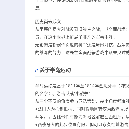
全面战争：NAPOLEON权威版本提供数小时
息。
历史尚未成文
从早期的意大利战役到滑铁卢之战，《全面战争
景，在这个世界上扩展了非凡的军事生涯。
无论您是扮演传奇般的将军还是与他对抗，战争
的战斗的能力，这是在全面战争游戏中从未见过
关于半岛运动
半岛运动是基于1811年至1814年西班牙半岛
的名字：。游击队或“小战争”
从三个不同的角度参与竞选活动，每个角度都有
•法国人为抵制抵抗，同时将地区转变为政治立场
斗争。，因此他们有能力将地区解放回西班牙，
•西班牙人的起步位置有限，但可以永久性地游击