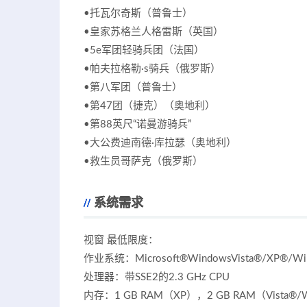
•托瓦尔奇斯（普鲁士）
•皇家苏格兰人格雷斯（英国）
•5e军团轻骑兵团（法国）
•帕夫拉格勒·s骑兵（俄罗斯）
•第八军团（普鲁士）
•第47团（捷克）（奥地利）
•第88英尺“诺曼游骑兵”
•大公费迪南德·库拉瑟（奥地利）
•救生员哥萨克（俄罗斯）
系统需求
视窗 最低限度：
作业系统：Microsoft®WindowsVista®/XP®/Wi
处理器：带SSE2的2.3 GHz CPU
内存：1 GB RAM（XP），2 GB RAM（Vista®/