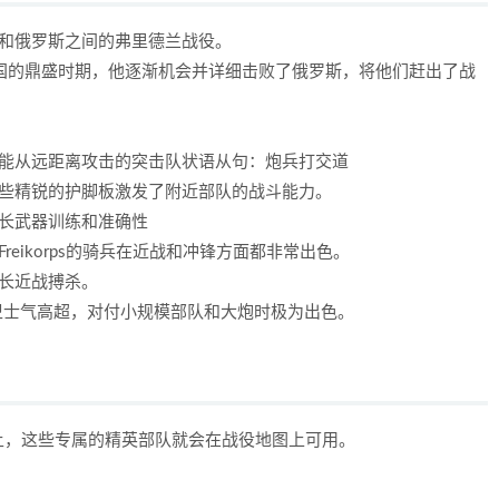
国和俄罗斯之间的弗里德兰战役。
仑帝国的鼎盛时期，他逐渐机会并详细击败了俄罗斯，将他们赶出了战
可能从远距离攻击的突击队状语从句：炮兵打交道
这些精锐的护脚板激发了附近部队的战斗能力。
长武器训练和准确性
的Freikorps的骑兵在近战和冲锋方面都非常出色。
长近战搏杀。
的警卫士气高超，对付小规模部队和大炮时极为出色。
土，这些专属的精英部队就会在战役地图上可用。