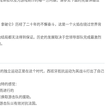
的游戏体验以及为游戏制作的每一分内容。请参见下面的完整详细信
：拿破仑》历经了二十年的不懈奋斗，这是一个火焰在绕过世界背
的结局都无法得到保证。历史的发展取决于您领导部队完成最激烈
的。
冲突的独立运动正是在这个时代，西班牙抵抗运动为其战斗打出了自己
独特的感觉：
而进行的
以换取游击队的援助。
游击队以有效对抗法国。