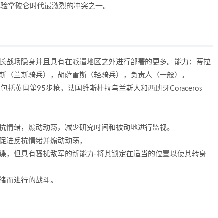
体验拿破仑时代最激烈的冲突之一。
擅长战场隐身并且具有在派遣地区之外进行部署的更多。能力：蒂拉
兰斯罗斯（兰斯骑兵），胡萨雷斯（轻骑兵），负责人（一般）。
括英国第95步枪，法国维斯杜拉乌兰斯人和西班牙Coraceros
反抗情绪，煽动动荡，减少研究时间和被动地进行监视。
区促进反抗情绪并煽动动荡，
谍，但具有骚扰敌军的新能力-将其锁定在适当的位置以使其转身
绪而进行的战斗。