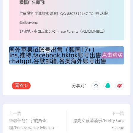
横幅广告即可!
付费服务 非诚勿扰 谢谢！QQ 3807315147 TG飞机客服
@idbeiyong
19泥地
»
中国式家长/Chinese Parents（V2.0.0.0-回归）
喜欢
0
分享到：
上一篇
下一篇
坚毅任务：宇航员查
漂亮女孩消消乐/Pretty Girls
理/Perseverance Mission –
Escape