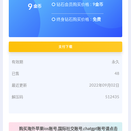
钻石会员购买价格 :
9金币
9
金币
终身钻石购买价格 :
免费
支付下载
有效期
永久
已售
48
最近更新
2022年09月02日
解压码
512435
购买海外苹果ios账号,国际社交账号,chatgpt账号请点击