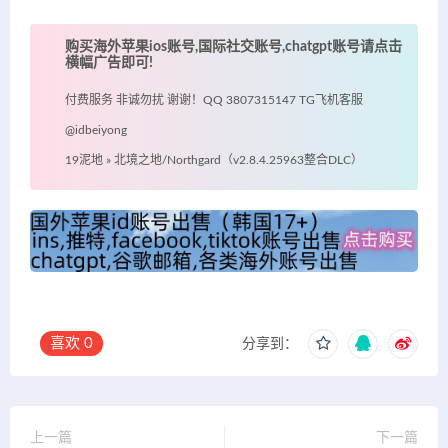
购买海外苹果ios账号,国际社交账号,chatgpt账号请点击
横幅广告即可!
付费服务 非诚勿扰 谢谢！QQ 3807315147 TG飞机客服
@idbeiyong
19泥地
»
北境之地/Northgard（v2.8.4.25963整合DLC）
喜欢
0
分享到：
上一篇
下一篇