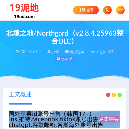
注册/登录
北境之地/Northgard（v2.8.4.25963整
合DLC）
2022-09-02
小编
模拟经营
关注523次
已收录
正文概述