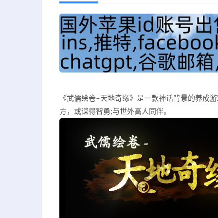
《武儒绘卷–天地奇缘》是一款神话背景的养成游
方，或谋得智勇;与世外高人同伴。