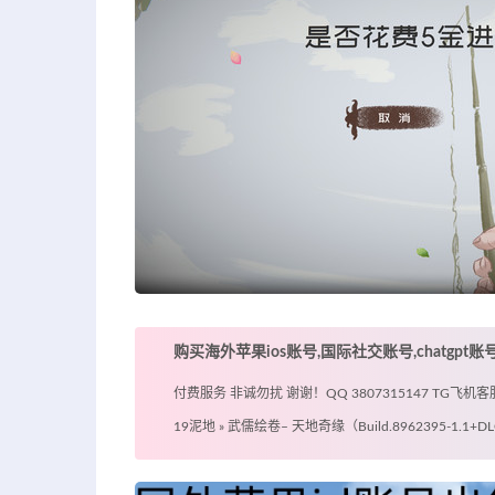
购买海外苹果ios账号,国际社交账号,chatgpt
付费服务 非诚勿扰 谢谢！QQ 3807315147 TG飞机客服 @
19泥地
»
武儒绘卷– 天地奇缘（Build.8962395-1.1