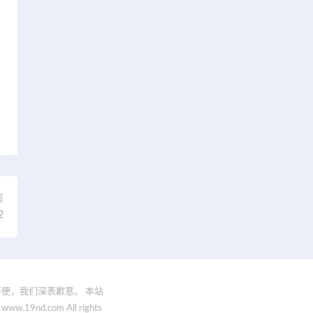
篇
2
便，我们深表歉意。 本站
.com All rights