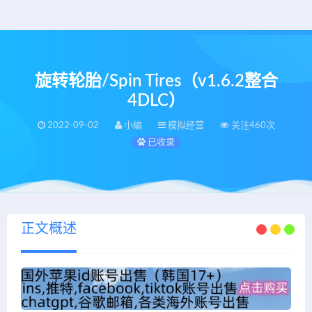
旋转轮胎/Spin Tires（v1.6.2整合
4DLC）
2022-09-02
小编
模拟经营
关注460次
已收录
正文概述