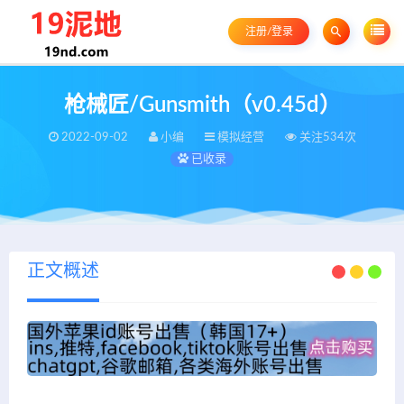
注册/登录
枪械匠/Gunsmith（v0.45d）
2022-09-02
小编
模拟经营
关注534次
已收录
正文概述