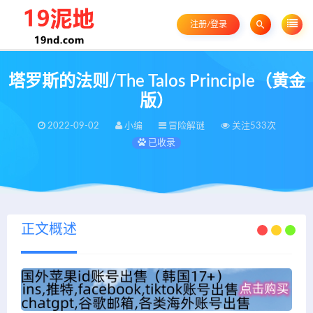
注册/登录
塔罗斯的法则/The Talos Principle（黄金
版）
2022-09-02
小编
冒险解谜
关注533次
已收录
正文概述