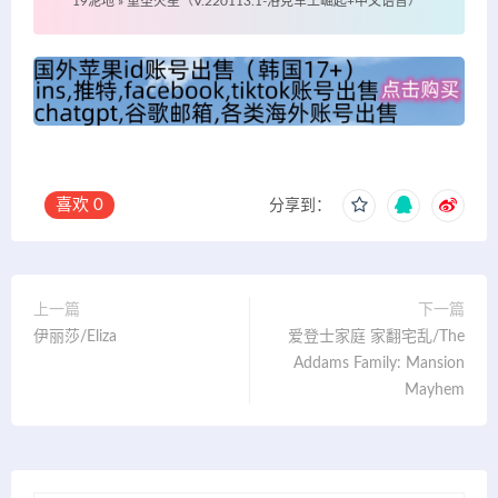
19泥地
»
重塑火星（V.220113.1-洛克军工崛起+中文语音）
喜欢
0
分享到：
上一篇
下一篇
伊丽莎/Eliza
爱登士家庭 家翻宅乱/The
Addams Family: Mansion
Mayhem