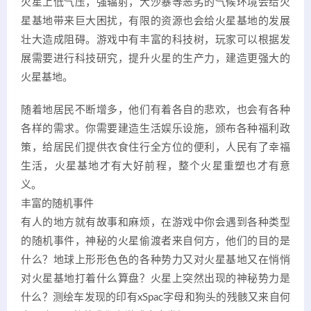
火星上低气压，强辐射，大沙暴等恶劣的气候环境会给火
星基地带来巨大困扰，有限的资源也会给火星基地的发展
壮大造成阻碍。游戏中有丰富的科技树，玩家可以根据发
展需要进行科技研究，提升火星的生产力，建造更强大的
火星基地。
随着地居民不断增多，他们有着各自的悲欢，也会有各种
各样的需求。你需要建造生活娱乐设施，颁布各种福利政
策，给居民们提供衣食住行全方位的便利，人民有了幸福
生活，火星基地才有大好前程，整个火星重塑也才有意
义。
丰富的随机事件
有人的地方就有故事和麻烦，在游戏中你会遇到各种类型
的随机事件，神秘的火星偷渡者来自何方，他们的目的是
什么？地球上形形色色的各种势力又对火星基地又在悄悄
对火星基地打着什么算盘？火星上突然出现的神秘势力是
什么？测绘车发现的印有xSpac字母和狗头的残骸又来自何