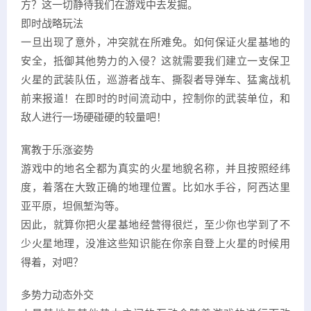
方？这一切静待我们在游戏中去发掘。
即时战略玩法
一旦出现了意外，冲突就在所难免。如何保证火星基地的
安全，抵御其他势力的入侵？这就需要我们建立一支保卫
火星的武装队伍，巡游者战车、撕裂者导弹车、猛禽战机
前来报道！在即时的时间流动中，控制你的武装单位，和
敌人进行一场硬碰硬的较量吧！
寓教于乐涨姿势
游戏中的地名全都为真实的火星地貌名称，并且按照经纬
度，着落在大致正确的地理位置。比如水手谷，阿西达里
亚平原，坦佩堑沟等。
因此，就算你把火星基地经营得很烂，至少你也学到了不
少火星地理，没准这些知识能在你亲自登上火星的时候用
得着，对吧？
多势力动态外交