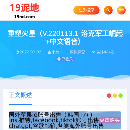
注册/登录
重塑火星（V.220113.1-洛克军工崛起
+中文语音）
2022-09-02
小编
模拟经营
关注464次
已收录
正文概述